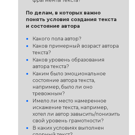
фрагменты текста?
По делам, в которых важно
понять условия создания текста
и состояние автора
Какого пола автор?
Каков примерный возраст автора
текста?
Каков уровень образования
автора текста?
Каким было эмоциональное
состояние автора текста,
например, было ли оно
тревожным?
Имело ли место намеренное
искажение текста, например,
хотел ли автор завысить/понизить
свой уровень грамотности?
В каких условиях выполнен
спорный текст?