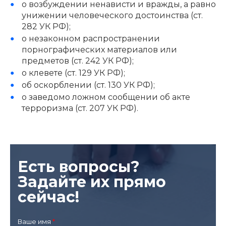
о возбуждении ненависти и вражды, а равно
унижении человеческого достоинства (ст.
282 УК РФ);
о незаконном распространении
порнографических материалов или
предметов (ст. 242 УК РФ);
о клевете (ст. 129 УК РФ);
об оскорблении (ст. 130 УК РФ);
о заведомо ложном сообщении об акте
терроризма (ст. 207 УК РФ).
Есть вопросы?
Задайте их прямо
сейчас!
Ваше имя