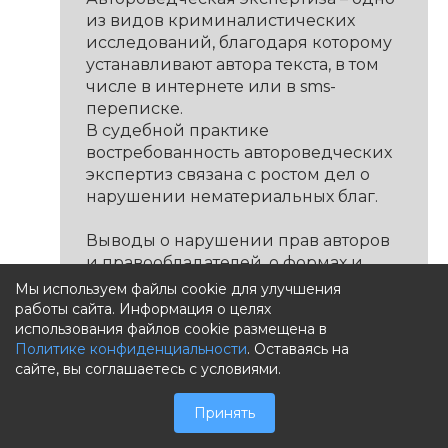
из видов криминалистических
исследований, благодаря которому
устанавливают автора текста, в том
числе в интернете или в sms-
переписке.
В судебной практике
востребованность автороведческих
экспертиз связана с ростом дел о
нарушении нематериальных благ.
Выводы о нарушении прав авторов
и правообладателей, о формах и
средствах присвоения авторства, а
Мы используем файлы cookie для улучшения
также о неправомерном
работы сайта. Информация о целях
заимствовании всего произведения
использования файлов cookie размещена в
Политике конфиденциальности
. Оставаясь на
или его части, можно сделать только
сайте, вы соглашаетесь с условиями.
при производстве судебной
автороведческой экспертизы.
Принять
Назначение автороведческой