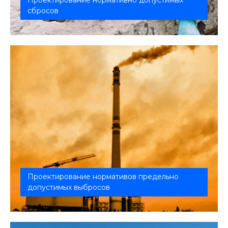
Проектирование нормативно допустимых
сбросов
Проектирование необходимо для получения
разрешения на сброс сточных вод.
Проектирование нормативов предельно
допустимых выбросов
Проект ПДВ понадобится, если на предприятии
есть хотя бы один источник загр...